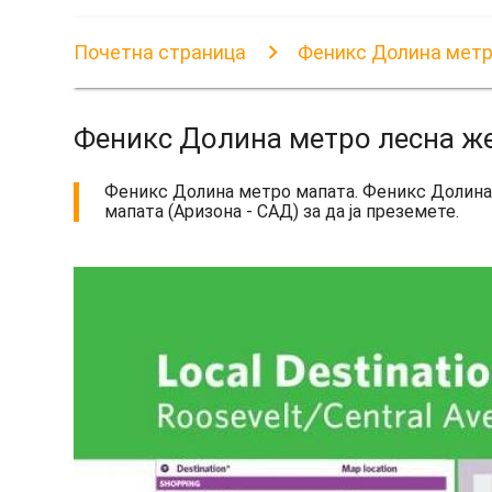
Почетна страница
Феникс Долина метр
Феникс Долина метро лесна ж
Феникс Долина метро мапата. Феникс Долина 
мапата (Аризона - САД) за да ја преземете.