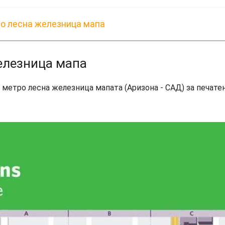
о лесна железница мапа
елезница мапа
метро лесна железница мапата (Аризона - САД) за печат