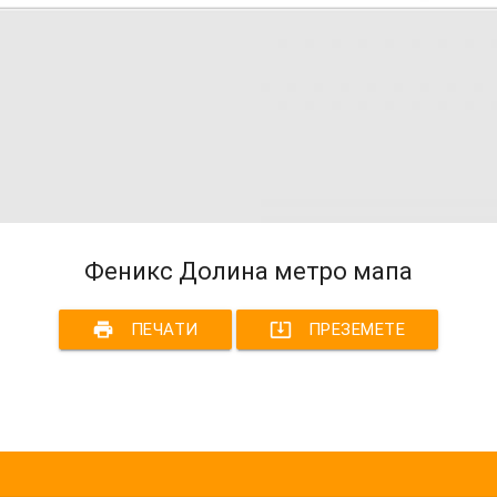
Феникс Долина метро мапа
print
system_update_alt
ПЕЧАТИ
ПРЕЗЕМЕТЕ