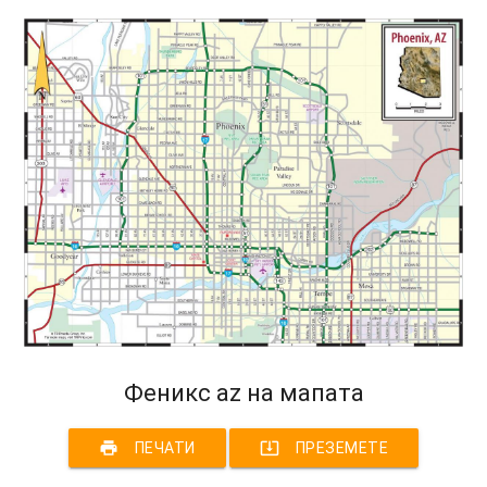
Феникс az на мапата
print
system_update_alt
ПЕЧАТИ
ПРЕЗЕМЕТЕ