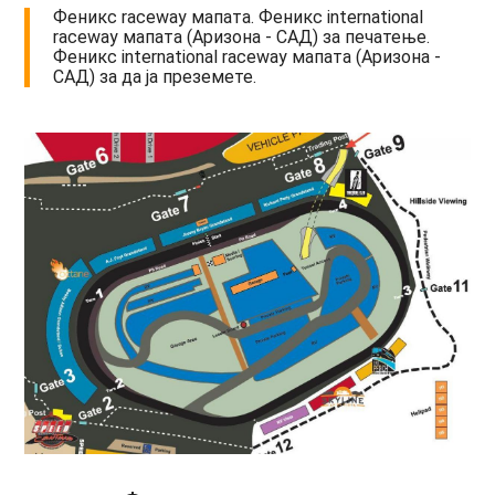
Феникс raceway мапата. Феникс international
raceway мапата (Аризона - САД) за печатење.
Феникс international raceway мапата (Аризона -
САД) за да ја преземете.