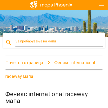
menu
search
За пребарување на мапи
Почетна страница
Феникс international
raceway мапа
Феникс international raceway
мапа