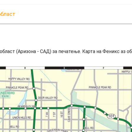
област
бласт (Аризона - САД) за печатење. Карта на Феникс аз обл