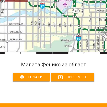
Мапата Феникс аз област
print
system_update_alt
ПЕЧАТИ
ПРЕЗЕМЕТЕ