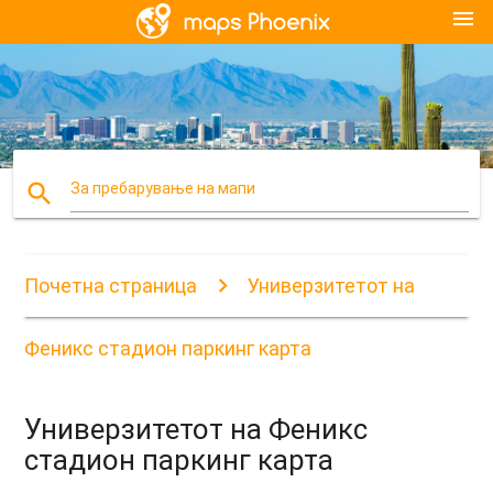
menu
search
За пребарување на мапи
Почетна страница
Универзитетот на
Феникс стадион паркинг карта
Универзитетот на Феникс
стадион паркинг карта