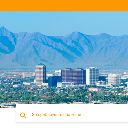
search
За пребарување на мапи